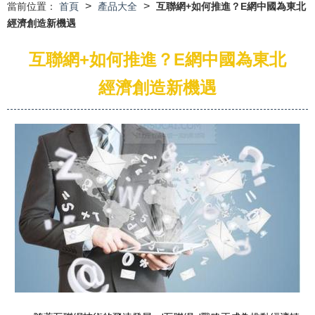
>
>
當前位置：
首頁
產品大全
互聯網+如何推進？E網中國為東北
經濟創造新機遇
互聯網+如何推進？E網中國為東北
經濟創造新機遇