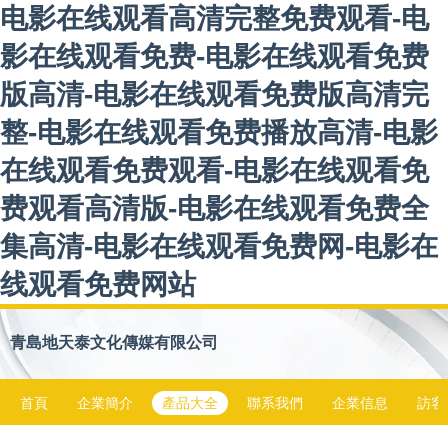
电影在线观看高清完整免费观看-电
影在线观看免费-电影在线观看免费
版高清-电影在线观看免费版高清完
整-电影在线观看免费播放高清-电影
在线观看免费观看-电影在线观看免
费观看高清版-电影在线观看免费全
集高清-电影在线观看免费网-电影在
线观看免费网站
青島地天泰文化傳媒有限公司
首頁
企業簡介
產品大全
聯系我們
企業信息
訪客