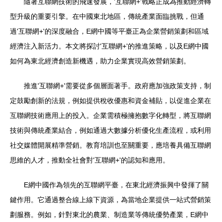
隨著互聯網技術的飛速發展，'互聯網+'戰略正成為推動經濟轉
型升級的重要引擎。在中國東北地區，傳統產業面臨挑戰，但通
過'互聯網+'的深度融合，E網中國等平臺正為企業營銷策劃和區域
經濟注入新活力。本文將探討'互聯網+'的推進策略，以及E網中國
如何為東北經濟創造新機遇，助力企業實現高效營銷策劃。
推進'互聯網+'需要從多個層面著手。政府應加強政策支持，制
定鼓勵創新的法規，例如提供稅收優惠和資金補貼，以促進企業在
互聯網技術應用上的投入。企業需積極擁抱數字化轉型，將互聯網
技術與傳統產業結合，例如通過大數據分析優化生產流程，或利用
社交媒體開展精準營銷。教育培訓也至關重要，應培養具備互聯網
思維的人才，推動全社會對'互聯網+'的認知和應用。
E網中國作為領先的互聯網平臺，在東北經濟振興中發揮了關
鍵作用。它通過整合線上線下資源，為當地企業提供一站式營銷策
劃服務。例如，針對東北的農業、制造業等傳統優勢產業，E網中